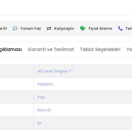
e Et
Yorum Yaz
Karşılaştır
Fiyat Alarmı
Tel
çıklaması
Garanti ve Teslimat
Taksit Seçenekleri
Yo
45 Devir Singles 7 "
Yabancı
Pop
İkinci El
İyi