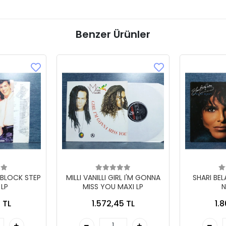
Benzer Ürünler
 BLOCK STEP
MILLI VANILLI GIRL I'M GONNA
SHARI BE
 LP
MISS YOU MAXI LP
N
 TL
1.572,45 TL
1.