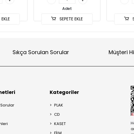
Adet
 EKLE
SEPETE EKLE
S
Sıkça Sorulan Sorular
Müşteri H
etleri
Kategoriler
 Sorular
PLAK
CD
H
mleri
KASET
a
FİLM