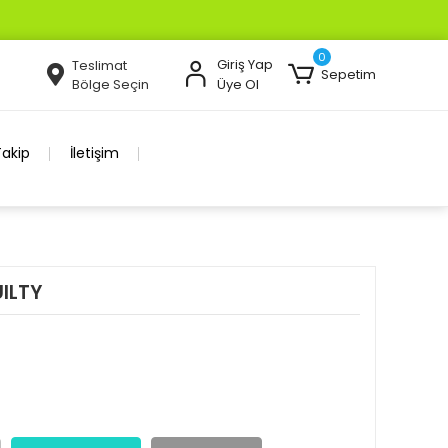
0
Giriş Yap
Teslimat
Sepetim
Bölge Seçin
Üye Ol
Takip
İletişim
ILTY