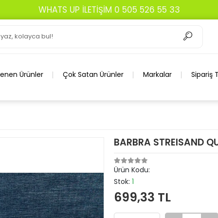
WHATS UP İLETİŞİM 0 505 526 55 33
lenen Ürünler
Çok Satan Ürünler
Markalar
Sipariş 
BARBRA STREISAND QU
Ürün Kodu:
Stok:
1
699,33 TL