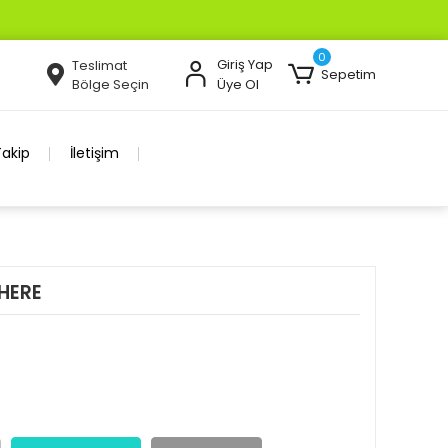
0
Giriş Yap
Teslimat
Sepetim
Bölge Seçin
Üye Ol
Takip
İletişim
HERE