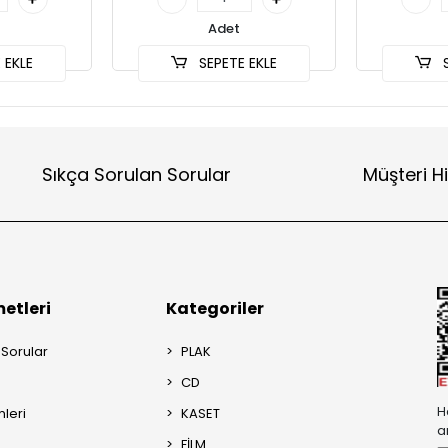
Adet
 EKLE
SEPETE EKLE
S
Sıkça Sorulan Sorular
Müşteri H
etleri
Kategoriler
 Sorular
PLAK
CD
H
mleri
KASET
a
FİLM