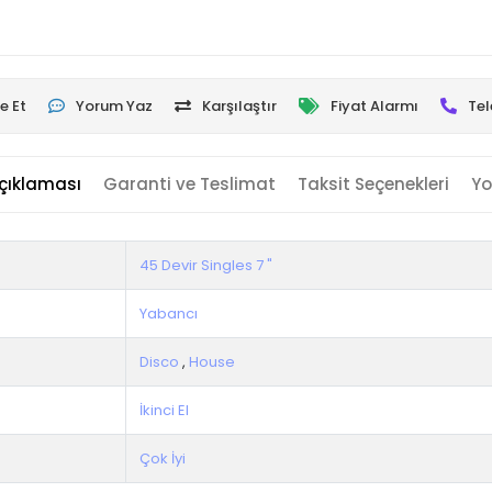
e Et
Yorum Yaz
Karşılaştır
Fiyat Alarmı
Tel
çıklaması
Garanti ve Teslimat
Taksit Seçenekleri
Yo
45 Devir Singles 7 "
Yabancı
Disco
,
House
İkinci El
Çok İyi