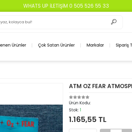
WHATS UP İLETİŞİM 0 505 526 55 33
lenen Ürünler
Çok Satan Ürünler
Markalar
Sipariş 
ATM OZ FEAR ATMOSP
Ürün Kodu:
Stok:
1
1.165,55 TL