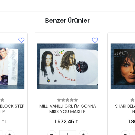
Benzer Ürünler
 BLOCK STEP
MILLI VANILLI GIRL I'M GONNA
SHARI BE
 LP
MISS YOU MAXI LP
N
 TL
1.572,45 TL
1.