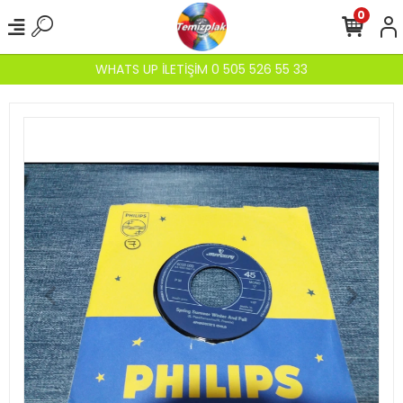
0
WHATS UP İLETİŞİM 0 505 526 55 33