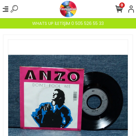
0
WHATS UP İLETİŞİM 0 505 526 55 33