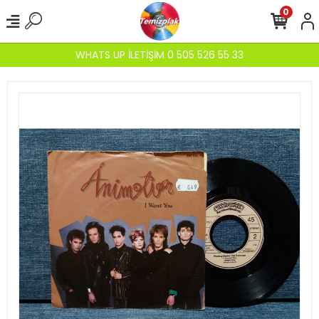
0
WHATS UP İLETİŞİM 0 505 526 55 33