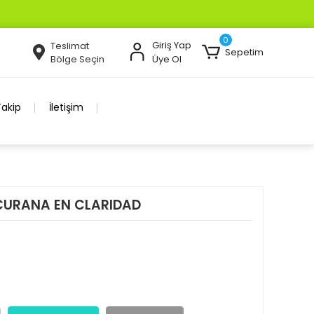
0
Giriş Yap
Teslimat
Sepetim
Bölge Seçin
Üye Ol
Takip
İletişim
CURANA EN CLARIDAD