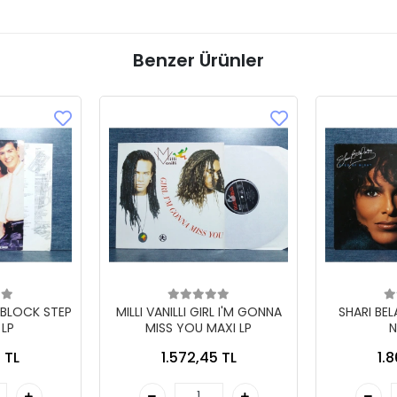
Benzer Ürünler
 BLOCK STEP
MILLI VANILLI GIRL I'M GONNA
SHARI BE
 LP
MISS YOU MAXI LP
N
 TL
1.572,45 TL
1.