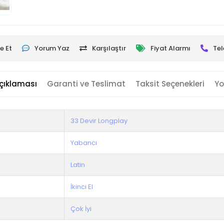
e Et
Yorum Yaz
Karşılaştır
Fiyat Alarmı
Tel
çıklaması
Garanti ve Teslimat
Taksit Seçenekleri
Yo
33 Devir Longplay
Yabancı
Latin
İkinci El
Çok İyi