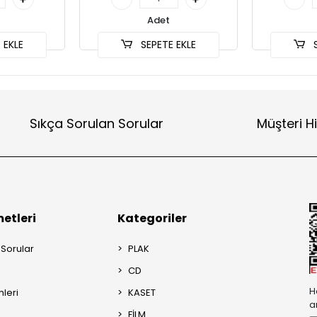
Adet
 EKLE
SEPETE EKLE
S
Sıkça Sorulan Sorular
Müşteri H
etleri
Kategoriler
 Sorular
PLAK
CD
H
mleri
KASET
a
FİLM