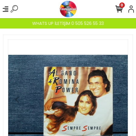
0
WHATS UP İLETİŞİM 0 505 526 55 33