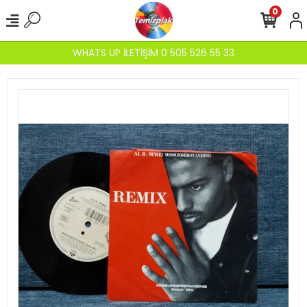
0
WHATS UP İLETİŞİM 0 505 526 55 33