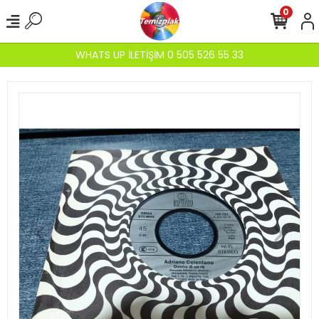
0
WHATS UP İLETİŞİM 0 505 526 55 33